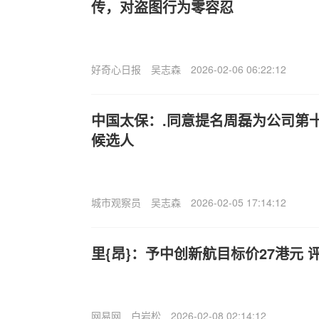
传，对盗图行为零容忍
好奇心日报
吴志森
2026-02-06 06:22:12
中国太保：.同意提名周磊为公司第
候选人
城市观察员
吴志森
2026-02-05 17:14:12
里{昂}：予中创新航目标价27港元 
网易网
白岩松
2026-02-08 02:14:12