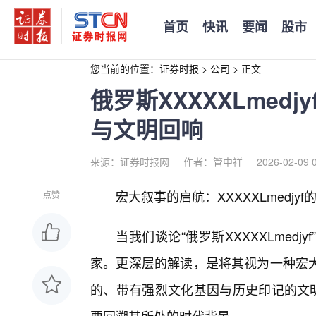
首页
快讯
要闻
股市
您当前的位置：
证券时报
>
公司
>
正文
俄罗斯XXXXXLmed
与文明回响
来源：证券时报网
作者：管中祥
2026-02-09 
宏大叙事的启航：XXXXXLmedjy
点赞
当我们谈论“俄罗斯XXXXXLmed
家。更深层的解读，是将其视为一种宏
的、带有强烈文化基因与历史印记的文明形